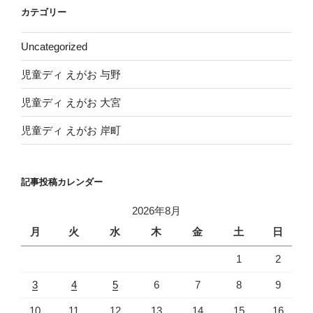
イ
カテゴリー
ブ
Uncategorized
児童ディ えがお 与野
児童ディ えがお 大宮
児童ディ えがお 岸町
記事投稿カレンダー
2026年8月
月
火
水
木
金
土
日
1
2
3
4
5
6
7
8
9
10
11
12
13
14
15
16