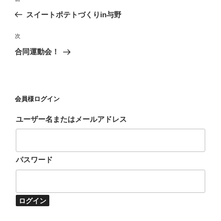
稿
去
スイートポテトづくりin与野
ナ
の
ビ
投
次
次
稿
ゲ
の
合同運動会！
投
ー
稿
シ
ョ
会員様ログイン
ン
ユーザー名またはメールアドレス
パスワード