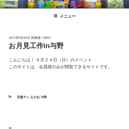
コ
児童ディ えがお
児童発達支援、放課後児童ディサービス
ン
メニュー
テ
ン
ツ
へ
投
2017年9月25日
投稿者:
HIRO
稿
お月見工作in与野
ス
日:
キ
ッ
こんにちは！ ９月２４日（日）のイベント
プ
このサイトは、会員様のみが閲覧できるサイトです。
カ
児童ディ えがお 与野
テ
ゴ
リ
ー
投
過
前