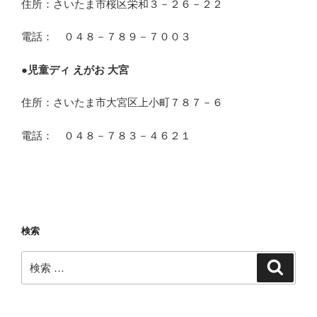
住所：さいたま市桜区栄和３－２６－２２
電話： ０４８－７８９－７００３
●
児童ディ えがお 大宮
住所：さいたま市大宮区上小町７８７－６
電話： ０４８－７８３－４６２１
検索
検
検
索
索: