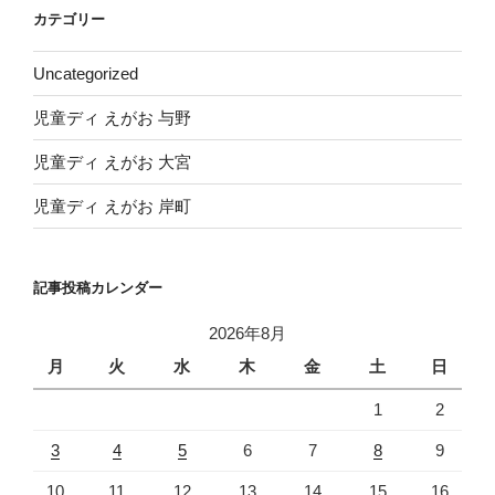
イ
カテゴリー
ブ
Uncategorized
児童ディ えがお 与野
児童ディ えがお 大宮
児童ディ えがお 岸町
記事投稿カレンダー
2026年8月
月
火
水
木
金
土
日
1
2
3
4
5
6
7
8
9
10
11
12
13
14
15
16