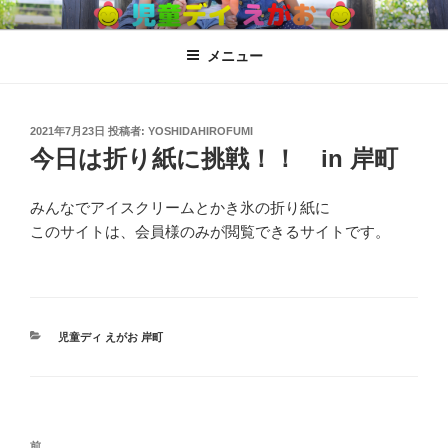
コ
児童ディ えがお
児童発達支援、放課後児童ディサービス
ン
メニュー
テ
ン
ツ
へ
投
2021年7月23日
投稿者:
YOSHIDAHIROFUMI
稿
今日は折り紙に挑戦！！ in 岸町
ス
日:
キ
ッ
みんなでアイスクリームとかき氷の折り紙に
プ
このサイトは、会員様のみが閲覧できるサイトです。
カ
児童ディ えがお 岸町
テ
ゴ
リ
ー
投
過
前