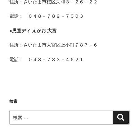
住所：さいたま市桜区栄和３－２６－２２
電話： ０４８－７８９－７００３
●
児童ディ えがお 大宮
住所：さいたま市大宮区上小町７８７－６
電話： ０４８－７８３－４６２１
検索
検
検
索
索: