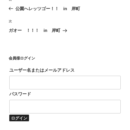
稿
去
公園へレッツゴー！！ in 岸町
ナ
の
ビ
投
次
次
稿
ゲ
の
ガオー ！！！ in 岸町
投
ー
稿
シ
ョ
会員様ログイン
ン
ユーザー名またはメールアドレス
パスワード