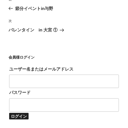
稿
去
節分イベントin与野
ナ
の
ビ
投
次
次
稿
ゲ
の
バレンタイン in 大宮 ①
投
ー
稿
シ
ョ
会員様ログイン
ン
ユーザー名またはメールアドレス
パスワード