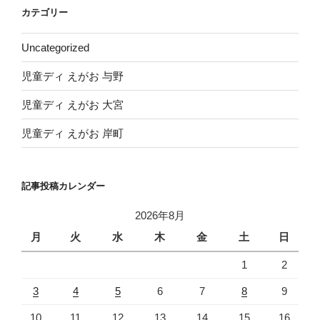
イ
カテゴリー
ブ
Uncategorized
児童ディ えがお 与野
児童ディ えがお 大宮
児童ディ えがお 岸町
記事投稿カレンダー
2026年8月
月
火
水
木
金
土
日
1
2
3
4
5
6
7
8
9
10
11
12
13
14
15
16