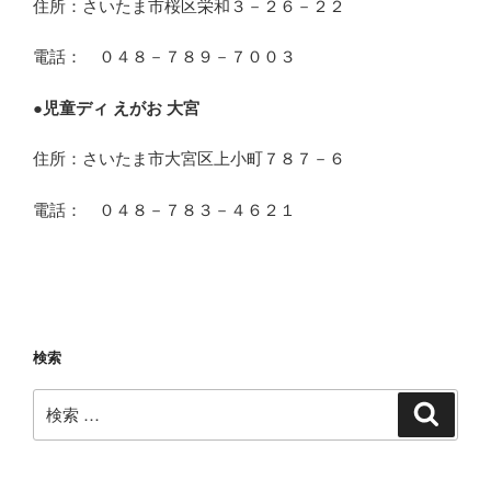
住所：さいたま市桜区栄和３－２６－２２
電話： ０４８－７８９－７００３
●
児童ディ えがお 大宮
住所：さいたま市大宮区上小町７８７－６
電話： ０４８－７８３－４６２１
検索
検
検
索
索: