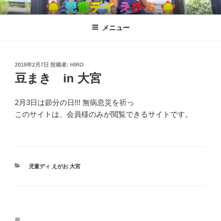
コ
児童ディ えがお
児童発達支援、放課後児童ディサービス
ン
メニュー
テ
ン
ツ
へ
投
2018年2月7日
投稿者:
HIRO
稿
豆まき in 大宮
ス
日:
キ
ッ
2月3日は節分の日!!! 無病息災を祈っ
プ
このサイトは、会員様のみが閲覧できるサイトです。
カ
児童ディ えがお 大宮
テ
ゴ
リ
ー
投
過
前