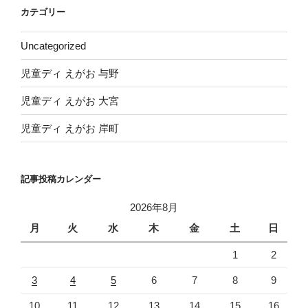
イ
カテゴリー
ブ
Uncategorized
児童ディ えがお 与野
児童ディ えがお 大宮
児童ディ えがお 岸町
記事投稿カレンダー
2026年8月
月
火
水
木
金
土
日
1
2
3
4
5
6
7
8
9
10
11
12
13
14
15
16