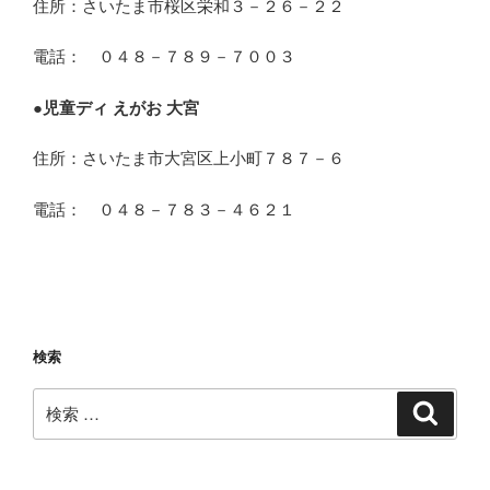
住所：さいたま市桜区栄和３－２６－２２
電話： ０４８－７８９－７００３
●
児童ディ えがお 大宮
住所：さいたま市大宮区上小町７８７－６
電話： ０４８－７８３－４６２１
検索
検
検
索
索: