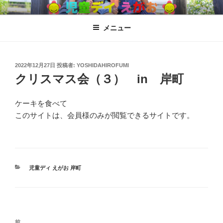
コ
児童ディ えがお
児童発達支援、放課後児童ディサービス
ン
メニュー
テ
ン
ツ
へ
投
2022年12月27日
投稿者:
YOSHIDAHIROFUMI
稿
クリスマス会（３） in 岸町
ス
日:
キ
ッ
ケーキを食べて
プ
このサイトは、会員様のみが閲覧できるサイトです。
カ
児童ディ えがお 岸町
テ
ゴ
リ
ー
投
過
前