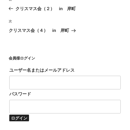
稿
去
クリスマス会（２） in 岸町
ナ
の
ビ
投
次
次
稿
ゲ
の
クリスマス会（４） in 岸町
投
ー
稿
シ
ョ
会員様ログイン
ン
ユーザー名またはメールアドレス
パスワード