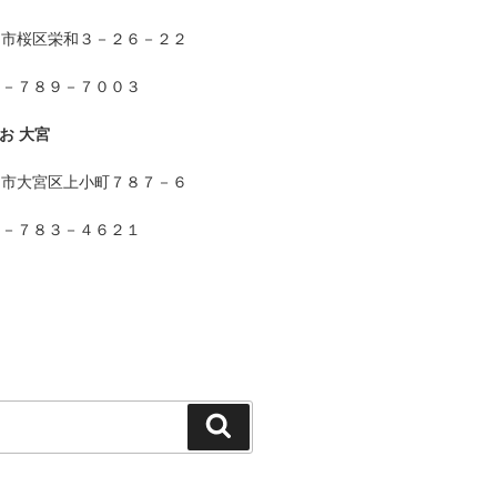
ま市桜区栄和３－２６－２２
８－７８９－７００３
お 大宮
ま市大宮区上小町７８７－６
８－７８３－４６２１
検
索