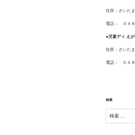
住所：さいた
電話： ０４
●
児童ディ えが
住所：さいた
電話： ０４
検索
検
索: