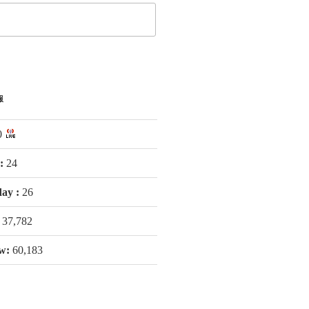
報
0
 :
24
day :
26
:
37,782
ew:
60,183