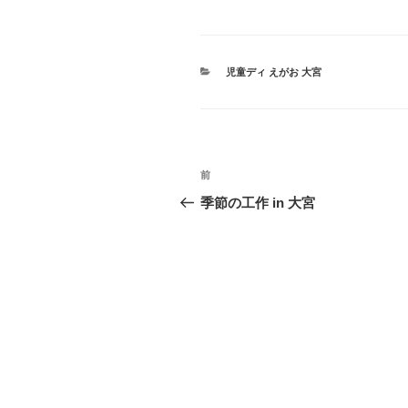
カ
児童ディ えがお 大宮
テ
ゴ
リ
ー
投
過
前
稿
去
季節の工作 in 大宮
の
ナ
投
ビ
稿
ゲ
ー
シ
ョ