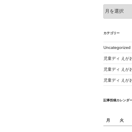
ア
ー
カ
イ
ブ
カテゴリー
Uncategorized
児童ディ えが
児童ディ えが
児童ディ えが
記事投稿カレンダ
月
火