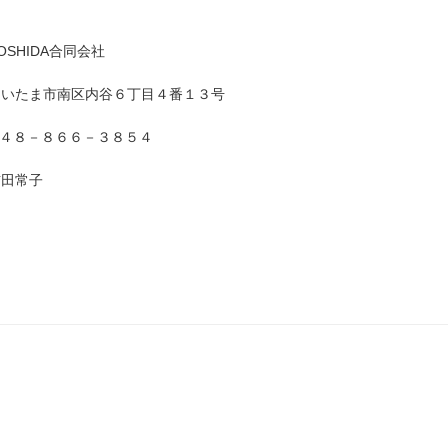
HIDA合同会社
ま市南区内谷６丁目４番１３号
０４８－８６６－３８５４
田常子