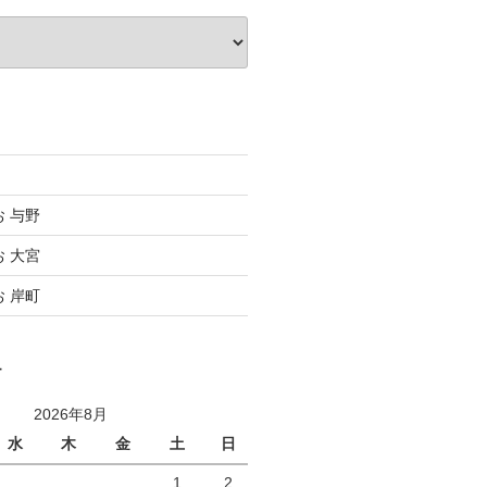
お 与野
お 大宮
お 岸町
ー
2026年8月
水
木
金
土
日
1
2