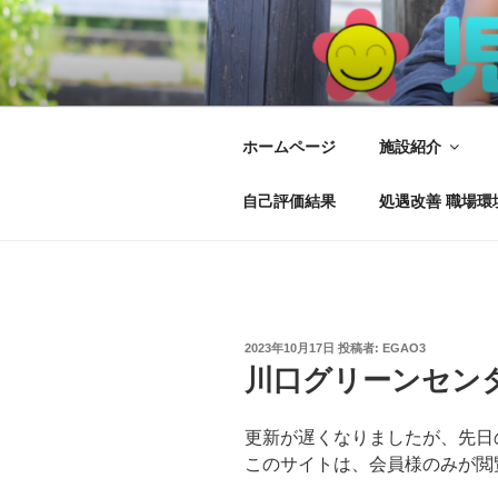
コ
ン
テ
児童ディ え
児童発達支援、放課後児童ディ
ン
ツ
へ
ホームページ
施設紹介
ス
キ
自己評価結果
処遇改善 職場環
ッ
プ
投
2023年10月17日
投稿者:
EGAO3
稿
川口グリーンセンター
日:
更新が遅くなりましたが、先日
このサイトは、会員様のみが閲