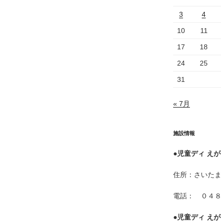
3
4
10
11
17
18
24
25
31
« 7月
施設情報
●
児童ディ えが
住所：さいた
電話： ０４
●
児童ディ えが