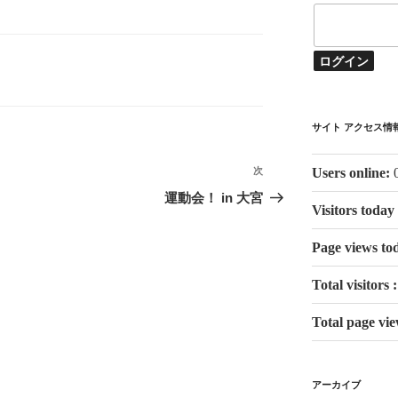
サイト アクセス情
Users online:
次
次
の
運動会！ in 大宮
Visitors today
投
稿
Page views to
Total visitors 
Total page vi
アーカイブ