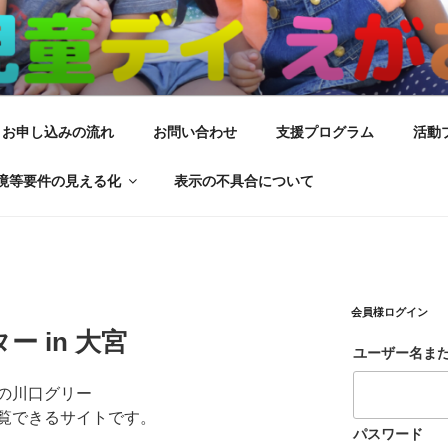
がお
サービス
お申し込みの流れ
お問い合わせ
支援プログラム
活動
境等要件の見える化
表示の不具合について
会員様ログイン
 in 大宮
ユーザー名ま
の川口グリー
覧できるサイトです。
パスワード