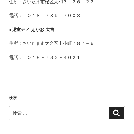
住所：さいたま市桜区栄和３－２６－２２
電話： ０４８－７８９－７００３
●
児童ディ えがお 大宮
住所：さいたま市大宮区上小町７８７－６
電話： ０４８－７８３－４６２１
検索
検
検
索
索: