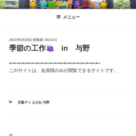
コ
児童ディ えがお
児童発達支援、放課後児童ディサービス
ン
メニュー
テ
ン
ツ
へ
投
2021年9月28日
投稿者:
EGAO3
稿
季節の工作
in 与野
ス
日:
キ
ッ
⊷⊷⊷⊷⊷⊷⊷⊷⊷⊷⊷⊷⊷⊷⊷⊷⊷⊷⊷⊷
プ
このサイトは、会員様のみが閲覧できるサイトです。
カ
児童ディ えがお 与野
テ
ゴ
リ
ー
投
過
前