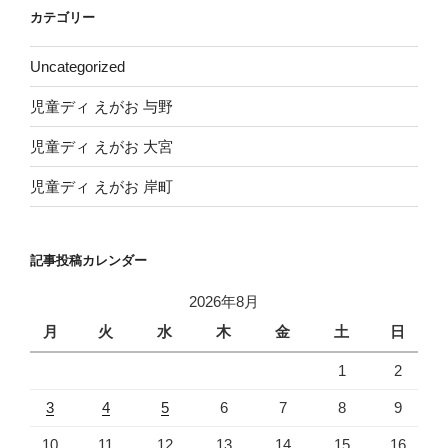
イ
カテゴリー
ブ
Uncategorized
児童ディ えがお 与野
児童ディ えがお 大宮
児童ディ えがお 岸町
記事投稿カレンダー
2026年8月
月
火
水
木
金
土
日
1
2
3
4
5
6
7
8
9
10
11
12
13
14
15
16