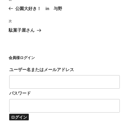
稿
去
公園大好き！ in 与野
ナ
の
ビ
投
次
次
稿
ゲ
の
駄菓子屋さん
投
ー
稿
シ
ョ
会員様ログイン
ン
ユーザー名またはメールアドレス
パスワード