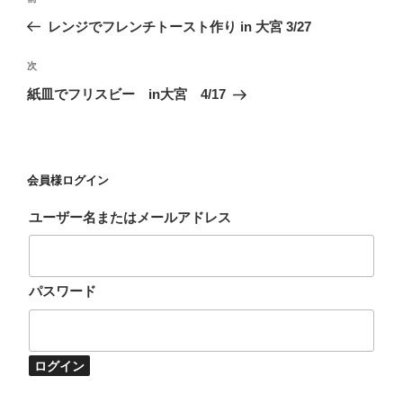
稿
去
レンジでフレンチトースト作り in 大宮 3/27
ナ
の
ビ
投
次
次
稿
ゲ
の
紙皿でフリスビー in大宮 4/17
投
ー
稿
シ
ョ
会員様ログイン
ン
ユーザー名またはメールアドレス
パスワード