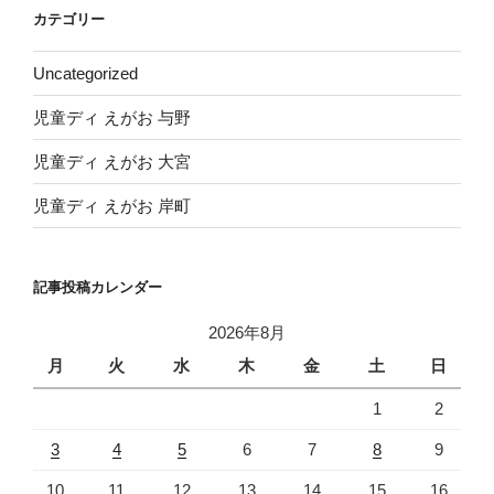
イ
カテゴリー
ブ
Uncategorized
児童ディ えがお 与野
児童ディ えがお 大宮
児童ディ えがお 岸町
記事投稿カレンダー
2026年8月
月
火
水
木
金
土
日
1
2
3
4
5
6
7
8
9
10
11
12
13
14
15
16