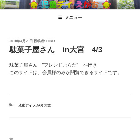
コ
児童ディ えがお
児童発達支援、放課後児童ディサービス
ン
メニュー
テ
ン
ツ
へ
投
2018年4月29日
投稿者:
HIRO
稿
駄菓子屋さん in大宮 4/3
ス
日:
キ
ッ
駄菓子屋さん ”フレンドむらた” へ行き
プ
このサイトは、会員様のみが閲覧できるサイトです。
カ
児童ディ えがお 大宮
テ
ゴ
リ
ー
投
過
前