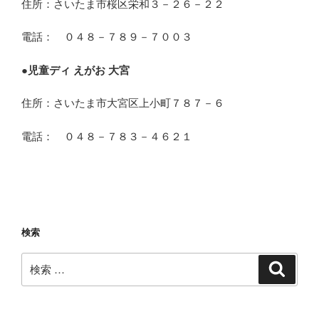
住所：さいたま市桜区栄和３－２６－２２
電話： ０４８－７８９－７００３
●
児童ディ えがお 大宮
住所：さいたま市大宮区上小町７８７－６
電話： ０４８－７８３－４６２１
検索
検
検
索
索: