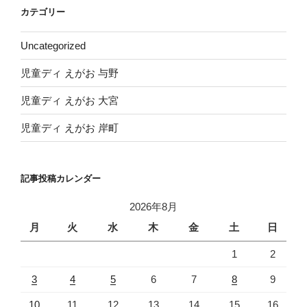
イ
カテゴリー
ブ
Uncategorized
児童ディ えがお 与野
児童ディ えがお 大宮
児童ディ えがお 岸町
記事投稿カレンダー
2026年8月
月
火
水
木
金
土
日
1
2
3
4
5
6
7
8
9
10
11
12
13
14
15
16