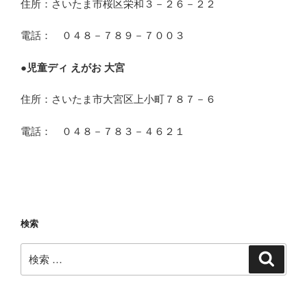
住所：さいたま市桜区栄和３－２６－２２
電話： ０４８－７８９－７００３
●
児童ディ えがお 大宮
住所：さいたま市大宮区上小町７８７－６
電話： ０４８－７８３－４６２１
検索
検
検
索
索: