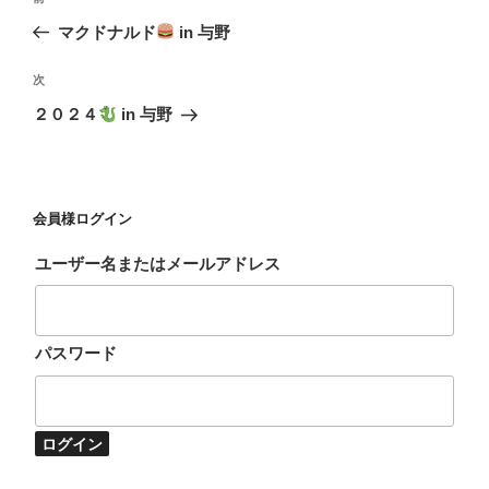
稿
去
マクドナルド
in 与野
ナ
の
ビ
投
次
次
稿
ゲ
の
２０２４
in 与野
投
ー
稿
シ
ョ
会員様ログイン
ン
ユーザー名またはメールアドレス
パスワード