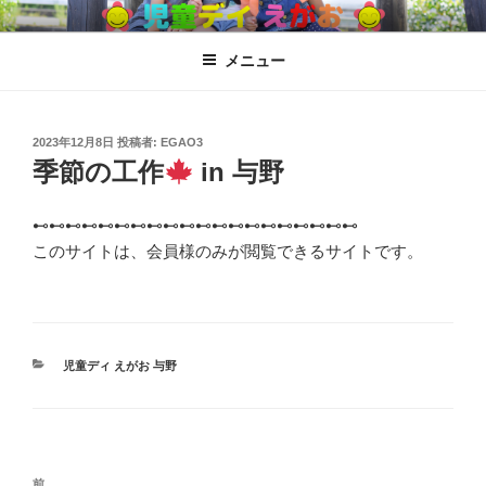
コ
児童ディ えがお
児童発達支援、放課後児童ディサービス
ン
メニュー
テ
ン
ツ
へ
投
2023年12月8日
投稿者:
EGAO3
稿
季節の工作
in 与野
ス
日:
キ
ッ
⊷⊷⊷⊷⊷⊷⊷⊷⊷⊷⊷⊷⊷⊷⊷⊷⊷⊷⊷⊷
プ
このサイトは、会員様のみが閲覧できるサイトです。
カ
児童ディ えがお 与野
テ
ゴ
リ
ー
投
過
前