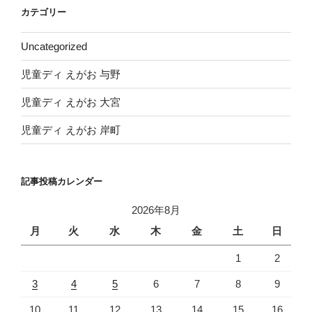
イ
カテゴリー
ブ
Uncategorized
児童ディ えがお 与野
児童ディ えがお 大宮
児童ディ えがお 岸町
記事投稿カレンダー
2026年8月
月
火
水
木
金
土
日
1
2
3
4
5
6
7
8
9
10
11
12
13
14
15
16