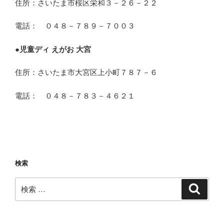
住所：さいたま市桜区栄和３－２６－２２
電話： ０４８－７８９－７００３
●
児童ディ えがお 大宮
住所：さいたま市大宮区上小町７８７－６
電話： ０４８－７８３－４６２１
検索
検
検
索
索: