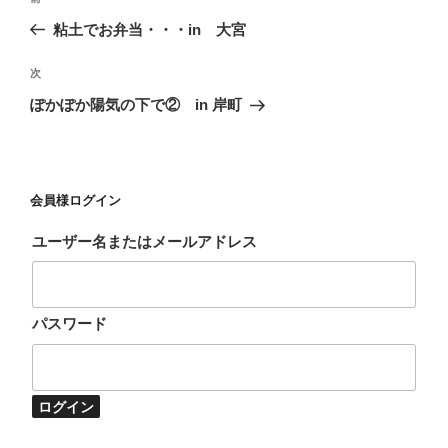
稿
去
粘土でお弁当・・・in 大宮
ナ
の
ビ
投
次
次
稿
ゲ
の
ぽかぽか陽気の下で② in 岸町
投
ー
稿
シ
ョ
会員様ログイン
ン
ユーザー名またはメールアドレス
パスワード