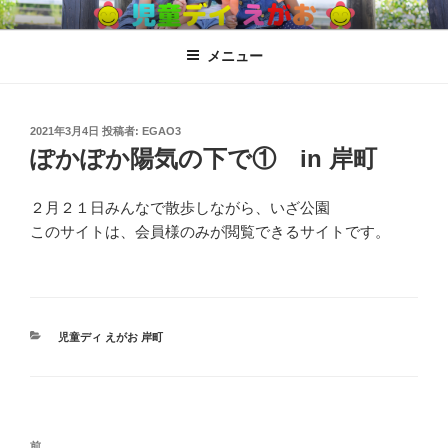
コ
児童ディ えがお
児童発達支援、放課後児童ディサービス
ン
メニュー
テ
ン
ツ
へ
投
2021年3月4日
投稿者:
EGAO3
稿
ぽかぽか陽気の下で① in 岸町
ス
日:
キ
ッ
２月２１日みんなで散歩しながら、いざ公園
プ
このサイトは、会員様のみが閲覧できるサイトです。
カ
児童ディ えがお 岸町
テ
ゴ
リ
ー
投
過
前