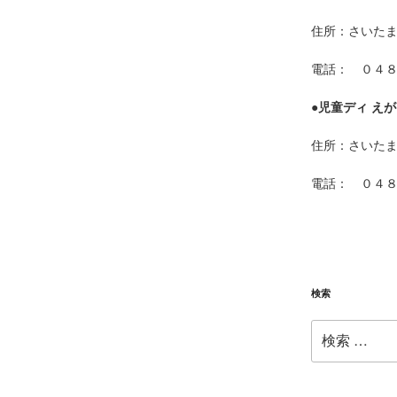
住所：さいた
電話： ０４
●
児童ディ えが
住所：さいた
電話： ０４
検索
検
索: