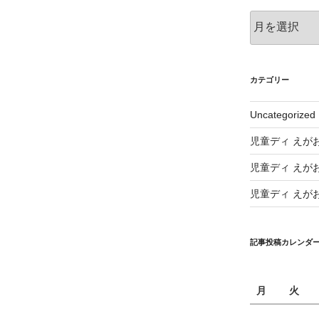
ア
ー
カ
イ
ブ
カテゴリー
Uncategorized
児童ディ えが
児童ディ えが
児童ディ えが
記事投稿カレンダ
月
火