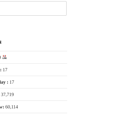
報
0
 :
17
day :
17
:
37,719
ew:
60,114