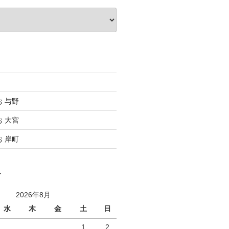
お 与野
お 大宮
お 岸町
ー
2026年8月
水
木
金
土
日
1
2