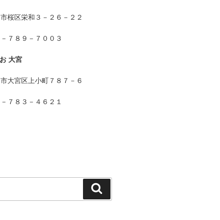
ま市桜区栄和３－２６－２２
８－７８９－７００３
お 大宮
ま市大宮区上小町７８７－６
８－７８３－４６２１
検
索