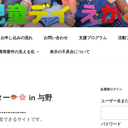
がお
サービス
お申し込みの流れ
お問い合わせ
支援プログラム
活動
境等要件の見える化
表示の不具合について
会員様ログイン
ター
in 与野
ユーザー名ま
⊷⊷⊷⊷⊷⊷
覧できるサイトです。
パスワード