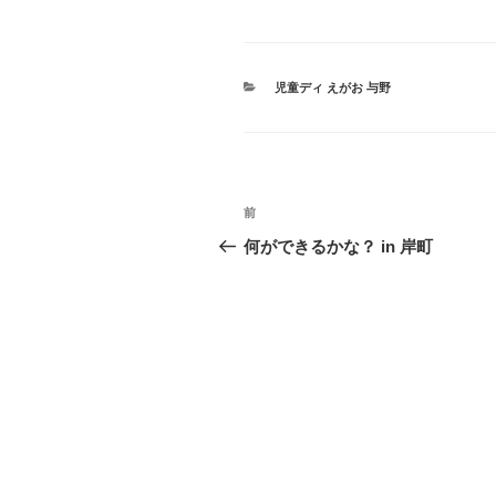
カ
児童ディ えがお 与野
テ
ゴ
リ
ー
投
過
前
稿
去
何ができるかな？ in 岸町
の
ナ
投
ビ
稿
ゲ
ー
シ
ョ