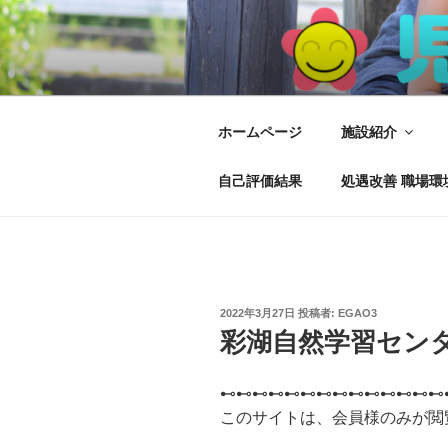
コ
ン
テ
児童ディ え
児童発達支援、放課後児童ディ
ン
ツ
へ
ホームページ
施設紹介
ス
キ
自己評価結果
処遇改善 職場環
ッ
プ
投
2022年3月27日
投稿者:
EGAO3
稿
彩湖自然学習セン
日:
⊷⊷⊷⊷⊷⊷⊷⊷⊷⊷⊷⊷⊷⊷
このサイトは、会員様のみが閲