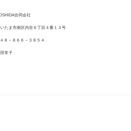
HIDA合同会社
ま市南区内谷６丁目４番１３号
０４８－８６６－３８５４
田常子