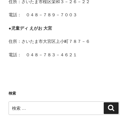
住所：さいたま市桜区栄和３－２６－２２
電話： ０４８－７８９－７００３
●
児童ディ えがお 大宮
住所：さいたま市大宮区上小町７８７－６
電話： ０４８－７８３－４６２１
検索
検
検
索
索: