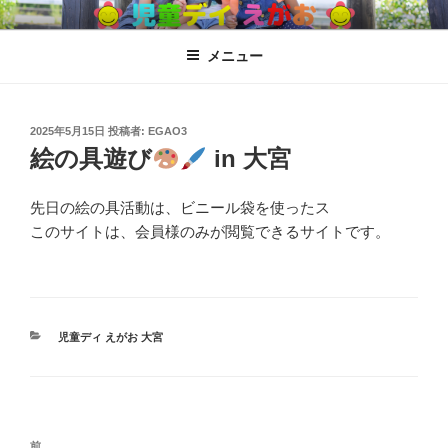
コ
児童ディ えがお
児童発達支援、放課後児童ディサービス
ン
メニュー
テ
ン
ツ
へ
投
2025年5月15日
投稿者:
EGAO3
稿
絵の具遊び
in 大宮
ス
日:
キ
ッ
先日の絵の具活動は、ビニール袋を使ったス
プ
このサイトは、会員様のみが閲覧できるサイトです。
カ
児童ディ えがお 大宮
テ
ゴ
リ
ー
投
過
前