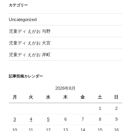
イ
カテゴリー
ブ
Uncategorized
児童ディ えがお 与野
児童ディ えがお 大宮
児童ディ えがお 岸町
記事投稿カレンダー
2026年8月
月
火
水
木
金
土
日
1
2
3
4
5
6
7
8
9
10
11
12
13
14
15
16