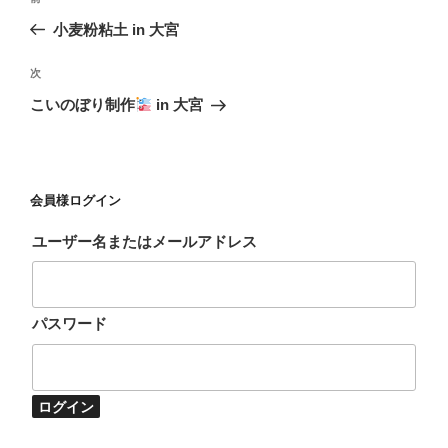
稿
去
小麦粉粘土 in 大宮
ナ
の
ビ
投
次
次
稿
ゲ
の
こいのぼり制作
in 大宮
投
ー
稿
シ
ョ
会員様ログイン
ン
ユーザー名またはメールアドレス
パスワード