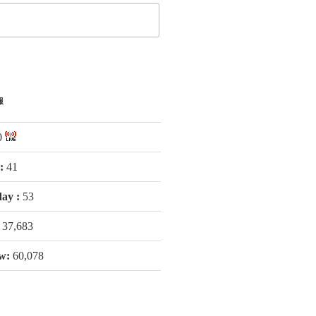
報
0
 :
41
day :
53
:
37,683
ew:
60,078