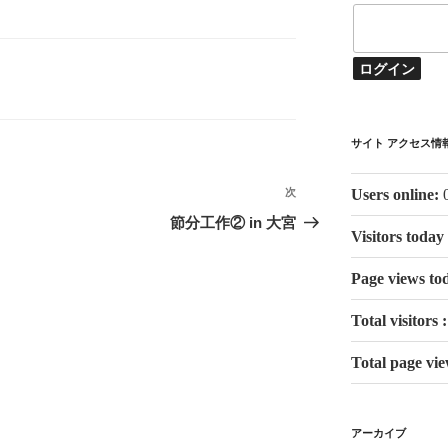
サイト アクセス情
Users online:
次
次
の
節分工作② in 大宮
Visitors today
投
稿
Page views to
Total visitors 
Total page vi
アーカイブ