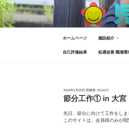
コ
ン
テ
児童ディ え
児童発達支援、放課後児童ディ
ン
ツ
へ
ホームページ
施設紹介
ス
キ
自己評価結果
処遇改善 職場環
ッ
プ
投
2025年1月29日
投稿者:
EGAO3
稿
節分工作① in 大宮
日:
先日、節分に向けて工作をしま
このサイトは、会員様のみが閲