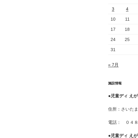
3
4
10
11
17
18
24
25
31
« 7月
施設情報
●
児童ディ えが
住所：さいた
電話： ０４
●
児童ディ えが