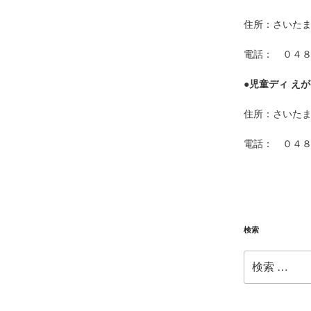
住所：さいた
電話： ０４
●
児童ディ えが
住所：さいた
電話： ０４
検索
検
索: