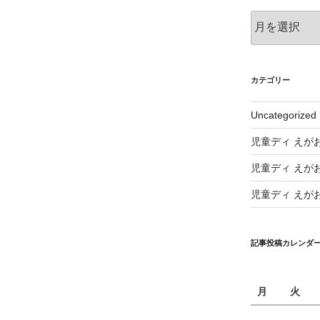
ア
ー
カ
イ
ブ
カテゴリー
Uncategorized
児童ディ えが
児童ディ えが
児童ディ えが
記事投稿カレンダ
月
火