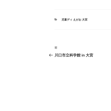
カ
児童ディ えがお 大宮
テ
ゴ
リ
ー
投
過
前
稿
去
川口市立科学館 in 大宮
の
ナ
投
ビ
稿
ゲ
ー
シ
ョ