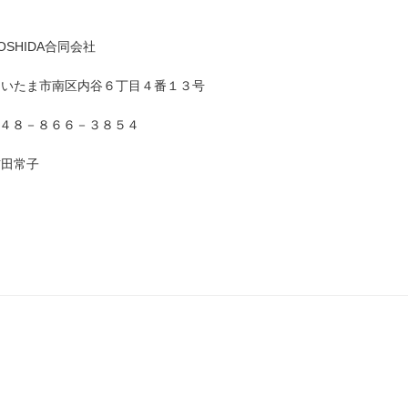
HIDA合同会社
ま市南区内谷６丁目４番１３号
０４８－８６６－３８５４
田常子