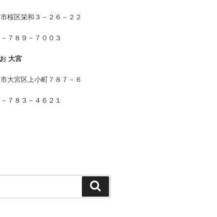
ま市桜区栄和３－２６－２２
８－７８９－７００３
お 大宮
ま市大宮区上小町７８７－６
８－７８３－４６２１
検
索