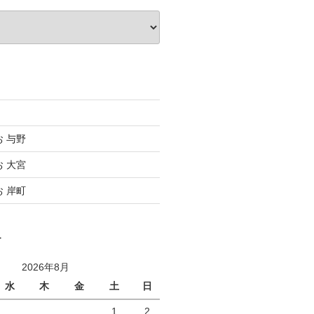
お 与野
お 大宮
お 岸町
ー
2026年8月
水
木
金
土
日
1
2