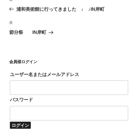
稿
去
浦和美術館に行ってきました ♪ ♪IN岸町
ナ
の
ビ
投
次
次
稿
ゲ
の
節分祭 IN岸町
投
ー
稿
シ
ョ
会員様ログイン
ン
ユーザー名またはメールアドレス
パスワード