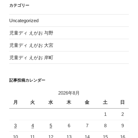
イ
カテゴリー
ブ
Uncategorized
児童ディ えがお 与野
児童ディ えがお 大宮
児童ディ えがお 岸町
記事投稿カレンダー
2026年8月
月
火
水
木
金
土
日
1
2
3
4
5
6
7
8
9
10
11
12
13
14
15
16