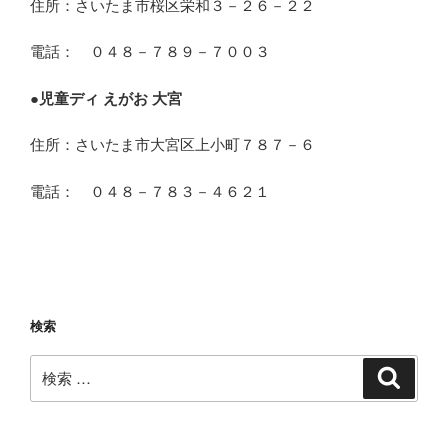
住所：さいたま市桜区栄和３－２６－２２
電話： ０４８－７８９－７００３
●
児童ディ えがお 大宮
住所：さいたま市大宮区上小町７８７－６
電話： ０４８－７８３－４６２１
検索
検
検
索
索: