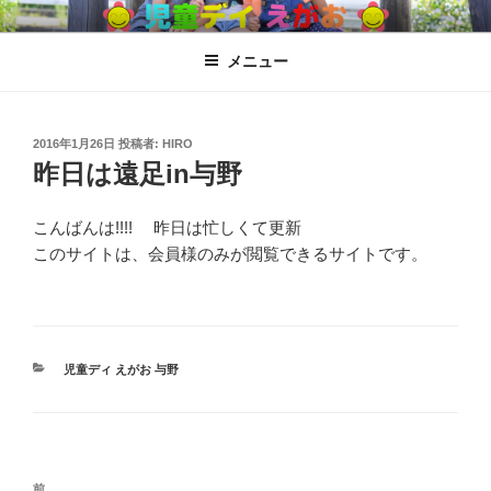
コ
児童ディ えがお
児童発達支援、放課後児童ディサービス
ン
メニュー
テ
ン
ツ
へ
投
2016年1月26日
投稿者:
HIRO
稿
昨日は遠足in与野
ス
日:
キ
ッ
こんばんは!!!! 昨日は忙しくて更新
プ
このサイトは、会員様のみが閲覧できるサイトです。
カ
児童ディ えがお 与野
テ
ゴ
リ
ー
投
過
前