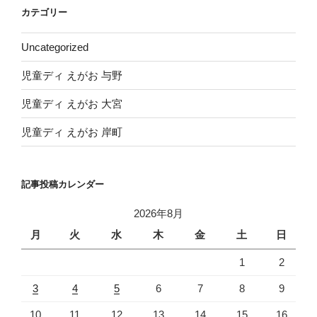
イ
カテゴリー
ブ
Uncategorized
児童ディ えがお 与野
児童ディ えがお 大宮
児童ディ えがお 岸町
記事投稿カレンダー
2026年8月
月
火
水
木
金
土
日
1
2
3
4
5
6
7
8
9
10
11
12
13
14
15
16