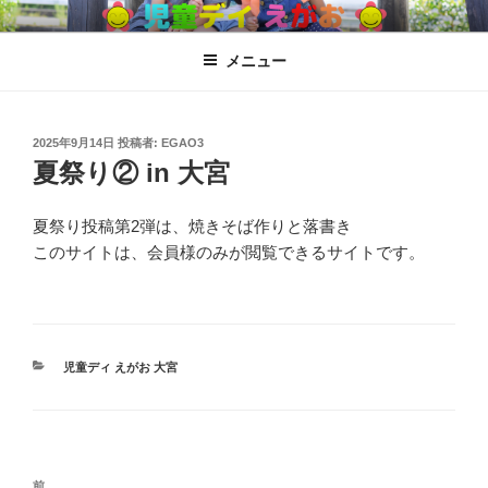
コ
児童ディ えがお
児童発達支援、放課後児童ディサービス
ン
メニュー
テ
ン
ツ
へ
投
2025年9月14日
投稿者:
EGAO3
稿
夏祭り② in 大宮
ス
日:
キ
ッ
夏祭り投稿第2弾は、焼きそば作りと落書き
プ
このサイトは、会員様のみが閲覧できるサイトです。
カ
児童ディ えがお 大宮
テ
ゴ
リ
ー
投
過
前