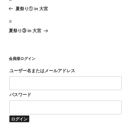
稿
去
夏祭り① in 大宮
ナ
の
ビ
投
次
次
稿
ゲ
の
夏祭り③ in 大宮
投
ー
稿
シ
ョ
会員様ログイン
ン
ユーザー名またはメールアドレス
パスワード