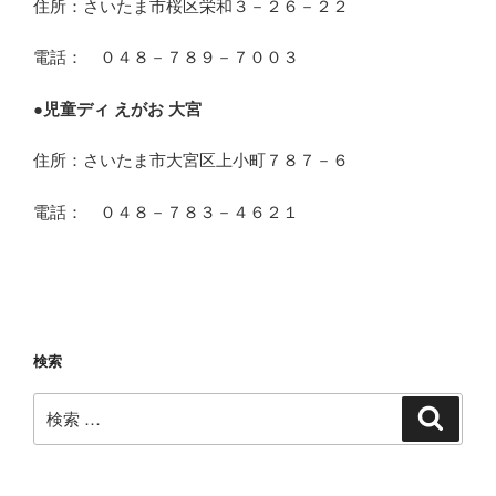
住所：さいたま市桜区栄和３－２６－２２
電話： ０４８－７８９－７００３
●
児童ディ えがお 大宮
住所：さいたま市大宮区上小町７８７－６
電話： ０４８－７８３－４６２１
検索
検
検
索
索: