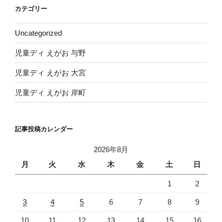
イ
カテゴリー
ブ
Uncategorized
児童ディ えがお 与野
児童ディ えがお 大宮
児童ディ えがお 岸町
記事投稿カレンダー
2026年8月
月
火
水
木
金
土
日
1
2
3
4
5
6
7
8
9
10
11
12
13
14
15
16