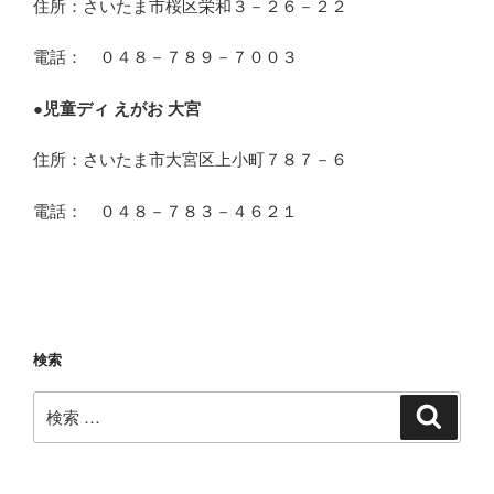
住所：さいたま市桜区栄和３－２６－２２
電話： ０４８－７８９－７００３
●
児童ディ えがお 大宮
住所：さいたま市大宮区上小町７８７－６
電話： ０４８－７８３－４６２１
検索
検
検
索
索: