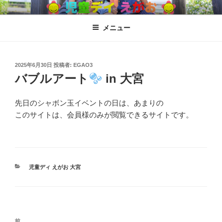
コ
児童ディ えがお
児童発達支援、放課後児童ディサービス
ン
メニュー
テ
ン
ツ
へ
投
2025年6月30日
投稿者:
EGAO3
稿
バブルアート
in 大宮
ス
日:
キ
ッ
先日のシャボン玉イベントの日は、あまりの
プ
このサイトは、会員様のみが閲覧できるサイトです。
カ
児童ディ えがお 大宮
テ
ゴ
リ
ー
投
過
前