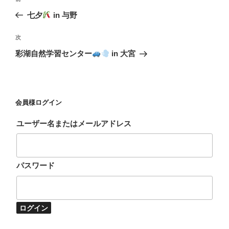
稿
去
七夕
in 与野
ナ
の
ビ
投
次
次
稿
ゲ
の
彩湖自然学習センター
in 大宮
投
ー
稿
シ
ョ
会員様ログイン
ン
ユーザー名またはメールアドレス
パスワード