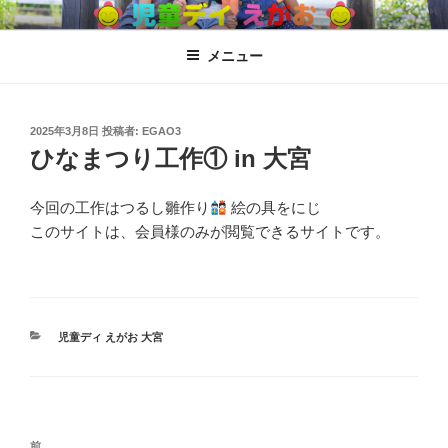
コ
児童ディ えがお
児童発達支援、放課後児童ディサービス
ン
メニュー
テ
ン
ツ
へ
投
2025年3月8日
投稿者:
EGAO3
稿
ひなまつり工作① in 大宮
ス
日:
キ
ッ
今回の工作はつるし雛作り
絵の具をにじ
プ
このサイトは、会員様のみが閲覧できるサイトです。
カ
児童ディ えがお 大宮
テ
ゴ
リ
ー
投
過
前