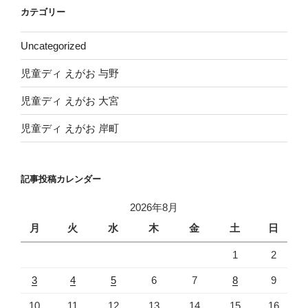
イ
カテゴリー
ブ
Uncategorized
児童ディ えがお 与野
児童ディ えがお 大宮
児童ディ えがお 岸町
記事投稿カレンダー
2026年8月
月
火
水
木
金
土
日
1
2
3
4
5
6
7
8
9
10
11
12
13
14
15
16