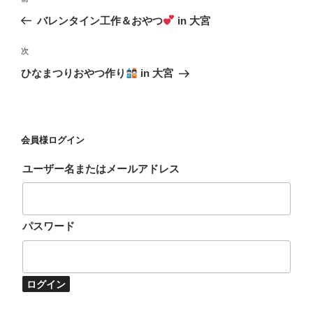
稿
去
バレンタイン工作＆おやつ
in 大宮
ナ
の
ビ
投
次
次
稿
ゲ
の
ひなまつりおやつ作り
in 大宮
投
ー
稿
シ
ョ
会員様ログイン
ン
ユーザー名またはメールアドレス
パスワード