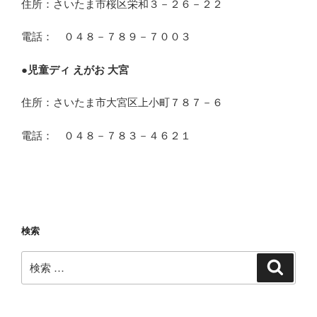
住所：さいたま市桜区栄和３－２６－２２
電話： ０４８－７８９－７００３
●
児童ディ えがお 大宮
住所：さいたま市大宮区上小町７８７－６
電話： ０４８－７８３－４６２１
検索
検
検
索
索: