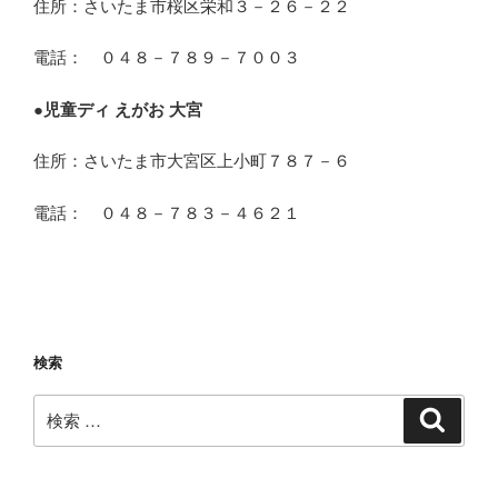
住所：さいたま市桜区栄和３－２６－２２
電話： ０４８－７８９－７００３
●
児童ディ えがお 大宮
住所：さいたま市大宮区上小町７８７－６
電話： ０４８－７８３－４６２１
検索
検
検
索
索: