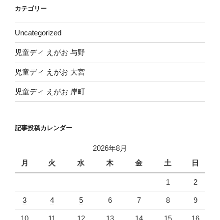
イ
カテゴリー
ブ
Uncategorized
児童ディ えがお 与野
児童ディ えがお 大宮
児童ディ えがお 岸町
記事投稿カレンダー
2026年8月
月
火
水
木
金
土
日
1
2
3
4
5
6
7
8
9
10
11
12
13
14
15
16