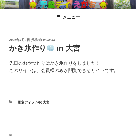
コ
児童ディ えがお
児童発達支援、放課後児童ディサービス
ン
メニュー
テ
ン
ツ
へ
投
2025年7月7日
投稿者:
EGAO3
稿
かき氷作り
in 大宮
ス
日:
キ
ッ
先日のおやつ作りはかき氷作りをしました！
プ
このサイトは、会員様のみが閲覧できるサイトです。
カ
児童ディ えがお 大宮
テ
ゴ
リ
ー
投
過
前