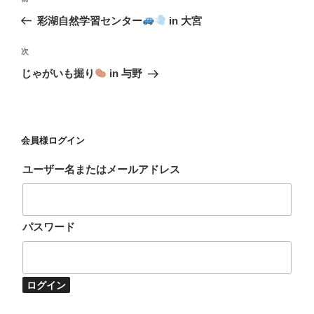
稿
去
彩湖自然学習センター
in 大宮
ナ
の
ビ
投
次
次
稿
ゲ
の
じゃがいも掘り
in 与野
投
ー
稿
シ
ョ
会員様ログイン
ン
ユーザー名またはメールアドレス
パスワード